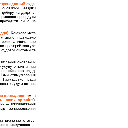
справедливий суд
».
й обов’язки. Завдяки
 добору кандидатів,
Унормовано процедури
 проходити лише на
уддя)
. Ключова мета
ім цього, підвищено
 років, а мінімально
ено прозорий конкурс
ї судової системи та
 втілення оновлених
о усунуто політичний
ено обов’язок судді
анізми стимулювання
я Громадської ради
Вищого суду з питань
че провадження
» та
ь інших органів
»).
ень — впровадження
ців і запровадження
ий визначив статус,
ського врядування —