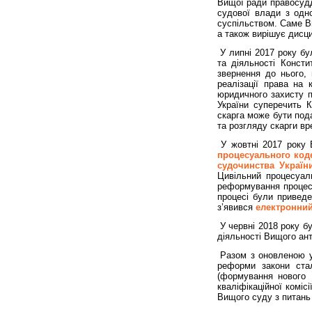
Вищої ради правосудд
судової влади з одно
суспільством. Саме Ви
а також вирішує дисци
У липні 2017 року бу
та діяльності Консти
звернення до нього,
реалізації права на
юридичного захисту п
України суперечить К
скарга може бути пода
та розгляду скарги в
У жовтні 2017 року
процесуального коде
судочинства Україн
Цивільний процесуаль
реформування процесу
процесі були приведе
з’явився
електронний
У червні 2018 року б
діяльності Вищого ант
Разом з оновленою у
реформи закони ста
(формування нового 
кваліфікаційної коміс
Вищого суду з питань 