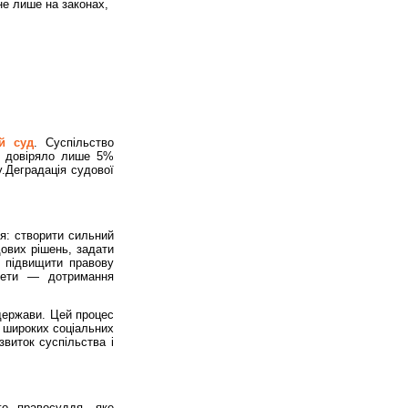
не лише на законах,
й суд
. Суспільство
м довіряло лише 5%
у
.Деградація судової
я: створити сильний
ових рішень, задати
, підвищити правову
 мети — дотримання
держави. Цей процес
ш широких соціальних
звиток суспільства і
го правосуддя, яке