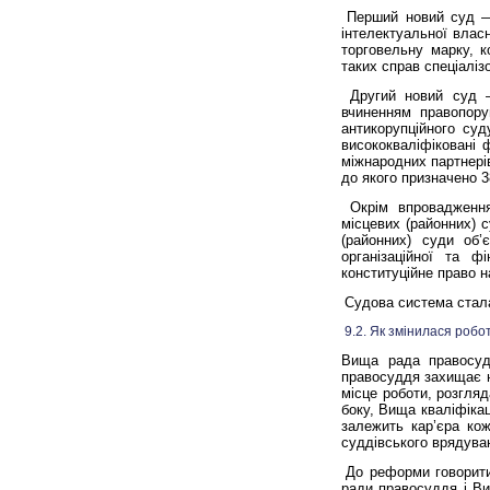
Перший новий суд —
інтелектуальної влас
торговельну марку, к
таких справ спеціалі
Другий новий суд —
вчиненням правопору
антикорупційного суд
висококваліфіковані ф
міжнародних партнерів
до якого призначено 3
Окрім впровадження
місцевих (районних) с
(районних) суди
об’
організаційної та 
конституційне право 
Судова система стала
9.2. Як змінилася робо
Вища рада правосуд
правосуддя захищає н
місце роботи, розгляд
боку, Вища кваліфікац
залежить кар’єра кож
суддівського врядуван
До реформи говорити
ради правосуддя і Ви