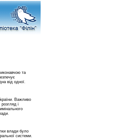
 виконавчою та
езпечує
на від одної.
України. Важливо
 розгляд і
римінального
лади.
ілки влади було
аральної системи.