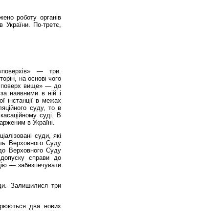
жено роботу органів
 України. По-третє,
поверхів» — три.
орін, на основі чого
а поверх вище» — до
 за наявними в ній і
ї інстанції в межах
яційного суду, то в
касаційному суді. В
арженим в Україні.
іалізовані суди, які
оль Верховного Суду
 до Верховного Суду
 допуску справи до
цію — забезпечувати
уди. Залишилися три
орюються два нових