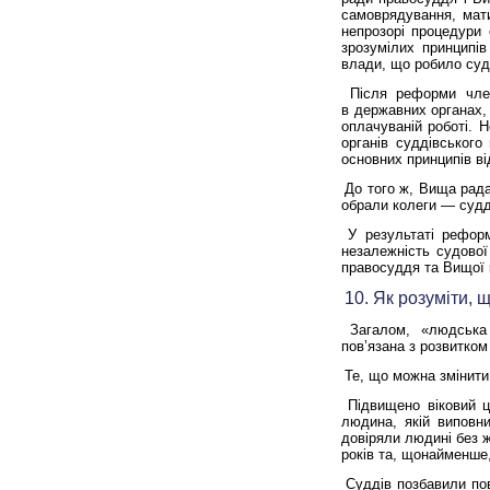
самоврядування, мат
непрозорі процедури 
зрозумілих принципів
влади, що робило суд
Після реформи чле
в
державних органах, 
оплачуваній роботі. 
органів суддівського
основних принципів ві
До того ж, Вища рада
обрали колеги — судд
У результаті рефор
незалежність судово
правосуддя та Вищої к
10. Як розуміти,
Загалом, «людська
пов’язана з розвитком
Те, що можна змінити 
Підвищено віковий ц
людина, якій виповни
довіряли людині без ж
років та, щонайменше,
Суддів позбавили по