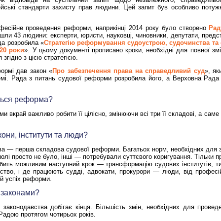
йські стандарти захисту прав людини.
Цей запит був особливо потуж
фесійне проведення реформи, наприкінці 2014 року було створено
Рад
ійшли 43 людини: експерти, юристи, науковці, чиновники, депутати, пред
ада розробила «
Стратегію реформування судоустрою, судочинства та
020 роки
». У цьому документі прописано кроки, необхідні для повної зм
згідно з цією стратегією.
ормі дав закон «
Про забезпечення права на справедливий суд
», як
темі. Рада з питань судової реформи розробила його, а Верховна Рад
ється реформа?
и вкрай важливо робити її цілісно, змінюючи всі три її складові, а са
акони, інститути та люди?
ва — перша складова судової реформи. Багатьох норм, необхідних для 
лі просто не було, інші — потребували суттєвого коригування. Тільки п
обить можливим наступний крок — трансформацію судових інститутів, ти
ство, і де працюють судді, адвокати, прокурори — люди, від професій
ий успіх реформи.
з законами?
 законодавства добігає кінця. Більшість змін, необхідних для прове
адою протягом чотирьох років.