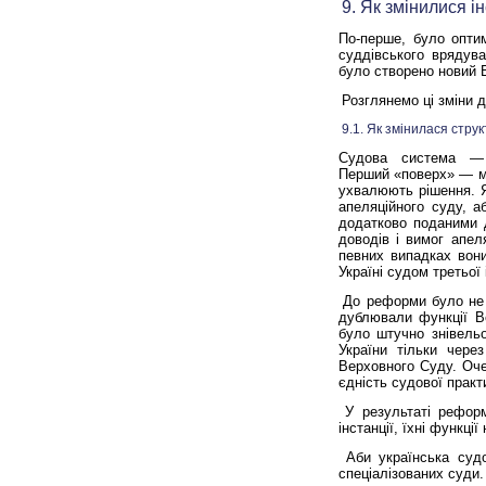
9. Як змінилися і
По-перше, було оптим
суддівського врядува
було створено новий 
Розглянемо ці зміни 
9.1. Як змінилася стру
Судова система — 
Перший
«поверх»
— м
ухвалюють рішення. Я
апеляційного суду, а
додатково поданими д
доводів і вимог апел
певних випадках вон
Україні судом третьої
До реформи було не т
дублювали функції В
було штучно знівель
України тільки чере
Верховного Суду. Оч
єдність судової практ
У результаті рефор
інстанції, їхні функці
Аби українська суд
спеціалізованих суди.