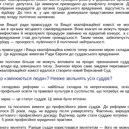
и статус депутата. Це неминуче призводило до конфлікту інтересів. 
обрання кандидатів до органів суддівського врядування, відсутність к
 відбору. До того ж, у цих органах домінували представники виконав
ову владу політично залежною.
ни Вищої ради правосуддя та Вищої кваліфікаційної комісії не мо
ані в органах місцевого самоврядування.
Вони взагалі не можуть працю
Неефективні й незрозумілі процедури замінено на відкритий конкурс, а 
 врядування став доступним громадськості. Таким чином, забезпечуєт
дбору — прозорості, публічності й політичної нейтральності.
 правосуддя і Вища кваліфікаційна комісія тепер значною мірою склада
і. Це відповідає вимогам Ради Європи до суддівського врядування.
ми політики більше не можуть впливати на процес призначення судді
ї влади від зовнішнього тиску. Значною мірою саме завдяки перезава
валіфікаційної комісії вдалося створити новий Верховний Суд.
 що «змінюються люди»? Невже звільнять усіх суддів?
 складова» реформи — найбільш складна та непрогнозована, оскі
 профільної освіти та правової культури в суспільстві, що потребує не о
зараз — це статус суддів. Ці зміни було втілено.
енз та посилено вимоги до професійного рівня суддів.
До реформи с
лося 25 років, ледь не відразу після університету. Фактично, виріш
иттєвого і професійного досвіду. Відтепер, щоби стати суддею потрібно м
 5 років професійної юридичної практики.
вного імунітету. Раніше суддя користувався імунітетом — його не можн