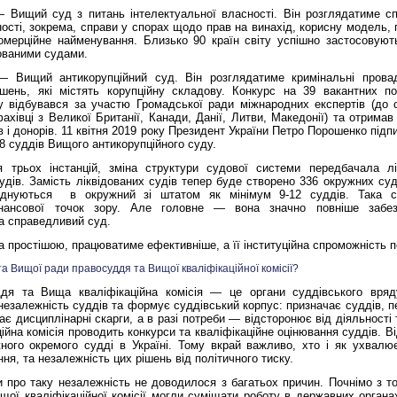
 Вищий суд з питань інтелектуальної власності. Він розглядатиме с
ності, зокрема, справи у спорах щодо прав на винахід, корисну модель,
омерційне найменування. Близько 90 країн світу успішно застосовуют
зованими судами.
 Вищий антикорупційний суд. Він розглядатиме кримінальні провадж
шень, які містять корупційну складову. Конкурс на 39 вакантних п
у відбувався за участю Громадської ради міжнародних експертів (до 
ахівці з Великої Британії, Канади, Данії, Литви, Македонії) та отримав 
 і донорів. 11 квітня 2019 року Президент України Петро Порошенко підпи
8 суддів Вищого антикорупційного суду.
 трьох інстанцій, зміна структури судової системи передбачала лі
удів. Замість ліквідованих судів тепер
буде створено 336 окружних суд
єднуються
в окружний зі штатом як мінімум 9-12 суддів. Така с
фінансової точок зору. Але головне — вона значно повніше забе
на справедливий суд.
 простішою, працюватиме ефективніше, а її інституційна спроможність 
та Вищої ради правосуддя та Вищої кваліфікаційної комісії?
дя та Вища кваліфікаційна комісія — це органи суддівського вря
езалежність суддів та формує суддівський корпус: призначає суддів, п
ає дисциплінарні скарги, а в разі потреби — відсторонює від діяльності т
ійна комісія проводить конкурси та кваліфікаційне оцінювання суддів. Ві
ного окремого судді в Україні. Тому вкрай важливо, хто і як ухвалю
ня, та незалежність цих рішень від політичного тиску.
 про таку незалежність не доводилося з багатьох причин. Почнімо з т
щої кваліфікаційної комісії могли суміщати роботу в державних органа