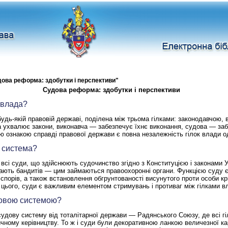
дова реформа: здобутки і перспективи"
Судова реформа: здобутки і перспективи
 влада?
 будь-якій правовій державі, поділена між трьома гілками: законодавчою,
а
ухвалює
закони, виконавча —
забезпечує їхнє виконання,
судова — заб
 ознакою справді правової держави є повна незалежність гілок влади од
а система?
всі суди, що здійснюють судочинство згідно з Конституцією і законами 
кають бандитів — цим займаються правоохоронні органи. Функцією суду є
спорів, а також встановлення обгрунтованості висунутого проти особи к
 цього, суди є важливим елементом стримувань і противаг між гілками в
удовою системою?
судову систему від тоталітарної держави — Радянського Союзу, де всі г
ичному керівництву. То ж і суди були декоративною ланкою величезної к