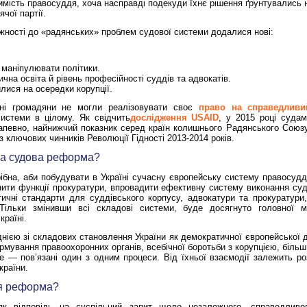
мість правосуддя, хоча насправді подекуди їхнє рішення ґрунтувались 
ячої партії.
ності до «радянських» проблем судової системи додалися нові:
маніпулювати політики.
на освіта й рівень професійності суддів та адвокатів.
лися на осередки корупції.
чні громадяни не могли реалізовувати своє
право на справедливи
истеми в цілому. Як свідчить
дослідження USAID
, у 2015 році суда
апевно, найнижчий показник серед країн колишнього Радянського Союз
 ключових чинників Революції Гідності 2013-2014 років.
на судова реформа?
бна, аби побудувати в Україні сучасну європейську систему правосудд
нити функції прокуратури, впровадити ефективну систему виконання суд
тичні стандарти для суддівського корпусу, адвокатури та прокуратури
 Тільки змінивши всі складові системи, буде досягнуто головної
країні.
нією зі складових становлення України як демократичної європейської 
мування правоохоронних органів, всебічної боротьби з корупцією, біль
Це — пов’язані один з одним процеси. Від їхньої взаємодії залежить ро
країни.
ся реформа?
к відповідь на суспільний запит щодо незалежного, справедливо