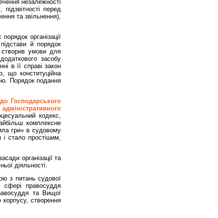
ечення незалежності
 підзвітності перед
ення та звільнення),
 порядок організації
 підстави й порядок
н створив умови для
 додаткового засобу
і в її справі закон
о, що конституційна
ано. Порядок подання
до Господарського
 адміністративного
оцесуальний кодекс,
йбільш комплексне
ила гри» в судовому
 і стало простішим,
засади організації та
ньої діяльності.
ою з питань судової
у сфері правосуддя
равосуддя та Вищої
о корпусу, створення