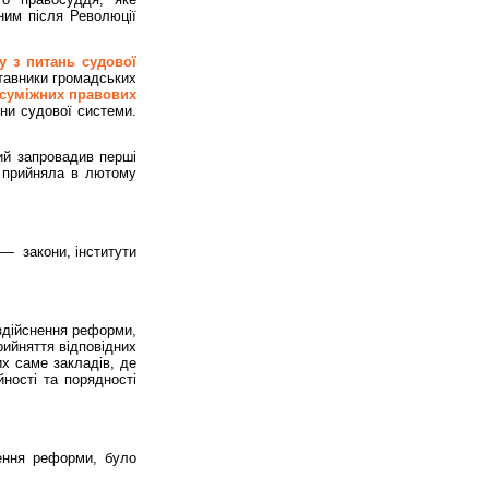
ним після Революції
у з питань судової
ставники громадських
 суміжних правових
іни судової системи.
ий запровадив перші
а прийняла в лютому
ме —
закони, інститути
здійснення реформи,
рийняття відповідних
х саме закладів, де
ності та порядності
дення реформи, було