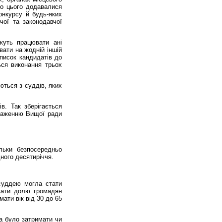
До цього додавалися
онкурсу й будь-яких
чої та законодавчої
жуть працювати ані
вати на жодній іншій
список кандидатів до
ься виконання трьох
ються з суддів, яких
в. Так зберігається
нтаженню Вищої ради
льки безпосередньо
дного десятиріччя.
уддею могла стати
увати долю громадян
ати вік від 30 до 65
а було затримати чи