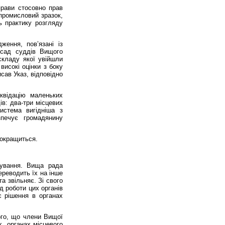
прави стосовно прав
 промисловий зразок,
ь практику розгляду
ення, пов’язані із
осад суддів Вищого
складу якої увійшли
високі оцінки з боку
сав Указ, відповідно
квідацію маленьких
ів: два-три місцевих
истема вигідніша з
зпечує громадянину
покращиться.
дування. Вища рада
ереводить їх на інше
а звільняє. Зі свого
д роботи цих органів
є рішення в органах
ого, що члени Вищої
х, органах місцевого