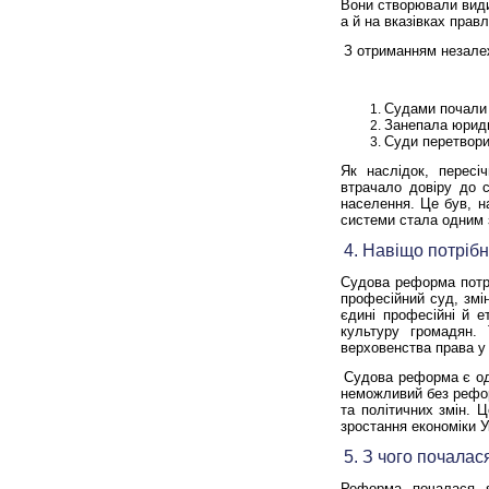
Вони створювали види
а й на вказівках правл
З отриманням незалеж
Судами почали 
Занепала юридич
Суди перетвори
Як наслідок, пересі
втрачало довіру до с
населення.
Це був, н
системи стала одним з
4. Навіщо потріб
Судова реформа потрі
професійний суд, змі
єдині професійні й е
культуру громадян.
верховенства права у 
Судова реформа є од
неможливий без рефор
та політичних змін. 
зростання економіки У
5. З чого почала
Реформа почалася я