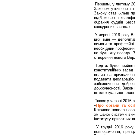
Першим, у лютому 20
Законом уточнено та 
Закону став більш п
відбіркового і кваліф
обрання суддів безс
конкурсних засадах.
У червні 2016 року 
цих змін — деполітиз
вимоги та професійні
необхідний професійн
на будь-яку посаду. 
створення нового Вер
Тоді ж було прийня
конституційних засад
вплив на призначенн
подавати декларацію 
забезпечення доброч
доброчесності. Закон
інтелектуальної власн
Також у червні 2016 
«
Про органи та осі
Ключова новела ново
змішаної системи вик
інституту приватних в
У грудні 2016 року
повноваження, принци