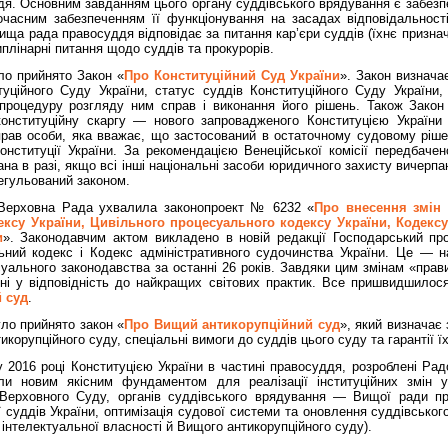
я. Основним завданням цього органу суддівського врядування є забезп
часним забезпеченням її функціонування на засадах відповідальності,
ща рада правосуддя відповідає за питання кар’єри суддів (їхнє признач
плінарні питання щодо суддів та прокурорів.
ло прийнято Закон «
Про Конституційний Суд України
». Закон визначає
туційного Суду України, статус суддів Конституційного Суду України,
 процедуру розгляду ним справ і виконання його рішень. Також Зако
 конституційну скаргу — нового запровадженого Конституцією України
рав особи, яка вважає, що застосований в остаточному судовому рішенн
онституції України. За рекомендацією Венеційської комісії передбачен
на в разі, якщо всі інші національні засоби юридичного захисту вичерп
регульований законом.
 Верховна Рада ухвалила законопроект № 6232 «
Про внесення змін 
ксу України, Цивільного процесуального кодексу України, Кодексу
и
». Законодавчим актом викладено в новій редакції Господарський пр
ний кодекс і Кодекс адміністративного судочинства України.
Це — на
ального законодавства за останні 26 років. Завдяки цим змінам «прав
ні у відповідність до найкращих світових практик. Все пришвидшилося
 суд
.
уло прийнято закон
«
Про Вищий антикорупційний суд
», який визначає 
икорупційного суду, спеціальні вимоги до суддів цього суду та гарантії їх
 2016 році Конституцією України в частині правосуддя, розроблені Рад
ли новим якісним фундаментом для реалізації інституційних змін 
Верховного Суду, органів суддівського врядування — Вищої ради п
ії суддів України, оптимізація судової системи та оновлення суддівськог
інтелектуальної власності й Вищого антикорупційного суду).