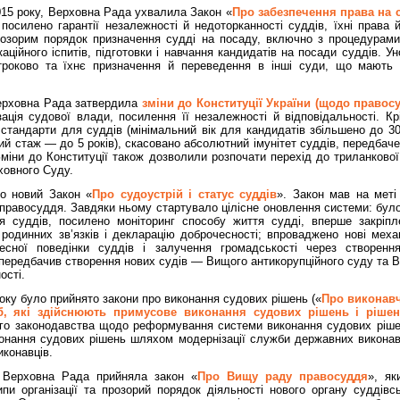
15 року, Верховна Рада ухвалила Закон «
Про забезпечення права на 
посилено гарантії незалежності й недоторканності суддів, їхні права 
розорим порядок призначення судді на посаду, включно з процедурами
ікаційного іспитів, підготовки і навчання кандидатів на посади суддів. 
троково та їхнє призначення й переведення в інші суди, що мають
Верховна Рада затвердила
зміни до Конституції України (щодо правос
ація судової влади, посилення її незалежності й відповідальності. Кр
 стандарти для суддів (мінімальний вік для кандидатів збільшено до 30
ий стаж — до 5 років), скасовано абсолютний імунітет суддів, передбач
Зміни до Конституції також дозволили розпочати перехід до триланково
ховного Суду.
то новий Закон «
Про судоустрій і статус суддів
». Закон мав на меті
 правосуддя. Завдяки ньому стартувало цілісне оновлення системи: бул
я суддів, посилено моніторинг способу життя судді, вперше закріпл
родинних зв’язків і декларацію доброчесності; впроваджено нові мех
есної поведінки суддів і залучення громадськості через створенн
 передбачив створення нових судів — Вищого антикорупційного суду та 
ості.
року було прийнято закони про виконання судових рішень («
Про виконав
б, які здійснюють примусове виконання судових рішень і рішен
го законодавства щодо реформування системи виконання судових ріш
онання судових рішень шляхом модернізації служби державних виконав
иконавців.
 Верховна Рада прийняла закон «
Про Вищу раду правосуддя
», як
пи організації та прозорий порядок діяльності нового органу суддів