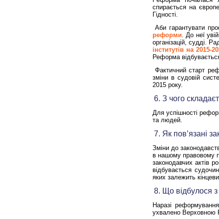
спирається на європе
Гідності.
Аби гарантувати про
реформи
. До неї ув
організацій, судді. Р
інститутів на 2015-2
Реформа відбувається 
Фактичний старт реф
зміни в судовій сис
2015 року.
6. З чого склада
Для успішності реформ
та людей
.
7. Як пов’язані з
Зміни до законодавст
в нашому правовому по
законодавчих актів р
відбувається судочин
яких залежить кінцев
8. Що відбулося 
Наразі реформування
ухвалено Верховною Р