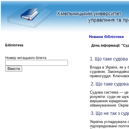
Новини бібліотеки
Бібліотека
День інформації: "Су
Номер читацького білета
1. Що таке судова
Влада в Україні, як у
судовою. Законодавч
правосуддя. Ключовою
2. Що таке судов
Судова система — це 
розуміти: суди не шу
вирішення юридичних 
обвинувачення. Окрім
3. Що не так з с
Україна успадкувала 
підпорядковано політ