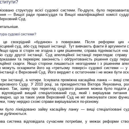
нститути?
ізовано структуру всієї судової системи. По-друге, було перезаванта
ння — Вищої ради правосуддя та Вищої кваліфікаційної комісії суддів
Верховний Суд.
детальніше.
ктура судової системи?
це своєрідний «будинок» з поверхами. Після реформи цих «
ісцевий суд, або суд першої інстанції. Тут вивчають факти й аргументи ст
кщо одна зі сторін не згодна з цим рішенням, справа піднімається «н
бо суду другої інстанції. Суд апеляційної інстанції переглядає справу
оказами та перевіряє законність і обґрунтованість рішення суду першо
яційної скарги. Якщо сторони лишаються незгодними і з рішенням апел
и можуть оскаржити його на
«третьому поверсі»
судової системи — у 
 інстанції є Верховний Суд. Його вердикт є остаточним і не може бути оск
ри інстанції, а чотири. Існувала проміжна касаційна ланка — вищі спец
ерховного Суду. У 2010 році, за президентства Віктора Януковича, р
овано. Так, заяву про перегляд судового рішення можна було подати
з відповідний вищий спеціалізований суд, який і вирішував питання
евидно, що за таких умов Верховний Суд не міг виконувати свою функ
ики, тому нерідко схожі справи вирішувалися по-різному.
ми було ліквідовано зайву касаційну ланку — вищі спеціалізовані с
ї не дублюються.
ова система відповідала сучасним потребам, у межах реформи ств